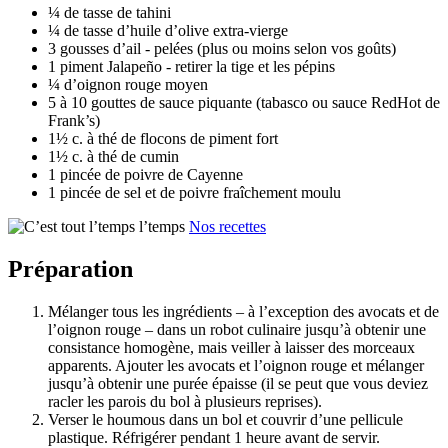
¼ de tasse de tahini
¼ de tasse d’huile d’olive extra-vierge
3 gousses d’ail - pelées (plus ou moins selon vos goûts)
1 piment Jalapeño - retirer la tige et les pépins
¼ d’oignon rouge moyen
5 à 10 gouttes de sauce piquante (tabasco ou sauce RedHot de
Frank’s)
1½ c. à thé de flocons de piment fort
1½ c. à thé de cumin
1 pincée de poivre de Cayenne
1 pincée de sel et de poivre fraîchement moulu
Nos recettes
Préparation
Mélanger tous les ingrédients – à l’exception des avocats et de
l’oignon rouge – dans un robot culinaire jusqu’à obtenir une
consistance homogène, mais veiller à laisser des morceaux
apparents. Ajouter les avocats et l’oignon rouge et mélanger
jusqu’à obtenir une purée épaisse (il se peut que vous deviez
racler les parois du bol à plusieurs reprises).
Verser le houmous dans un bol et couvrir d’une pellicule
plastique. Réfrigérer pendant 1 heure avant de servir.