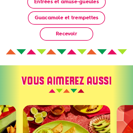
Entrées et amuse-gueules
Guacamole et trempettes
Recevoir
VOUS AIMEREZ AUSSI
Tacos croustillants frits avec crème d’avocat
Avocats